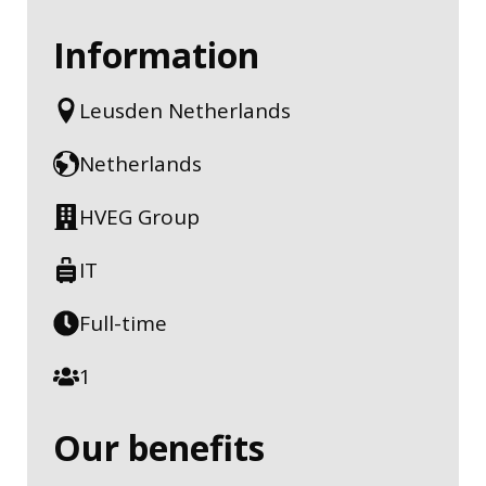
Information
Leusden Netherlands
Netherlands
HVEG Group
IT
Full-time
1
Our benefits